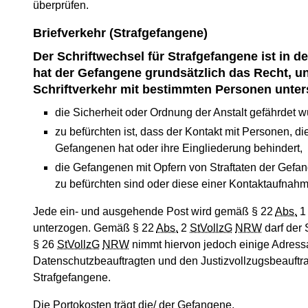
überprüfen.
Briefverkehr (Strafgefangene)
Der Schriftwechsel für Strafgefangene ist in de
hat der Gefangene grundsätzlich das Recht, 
Schriftverkehr mit bestimmten Personen unte
die Sicherheit oder Ordnung der Anstalt gefährdet w
zu befürchten ist, dass der Kontakt mit Personen, 
Gefangenen hat oder ihre Eingliederung behindert,
die Gefangenen mit Opfern von Straftaten der Gefan
zu befürchten sind oder diese einer Kontaktaufnah
Jede ein- und ausgehende Post wird gemäß § 22
Abs.
unterzogen. Gemäß § 22
Abs.
2
StVollzG
NRW
darf der
§ 26
StVollzG
NRW
nimmt hiervon jedoch einige Adres
Datenschutzbeauftragten und den Justizvollzugsbeauftrag
Strafgefangene.
Die Portokosten trägt die/ der Gefangene.