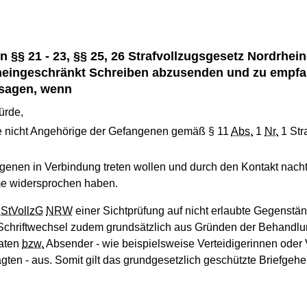
n §§ 21 - 23, §§ 25, 26 Strafvollzugsgesetz Nordrhein
uneingeschränkt Schreiben abzusenden und zu empfan
rsagen, wenn
ürde,
die nicht Angehörige der Gefangenen gemäß § 11
Abs.
1
Nr.
1 Str
genen in Verbindung treten wollen und durch den Kontakt nachte
me widersprochen haben.
1
StVollzG
NRW
einer Sichtprüfung auf nicht erlaubte Gegenstä
 Schriftwechsel zudem grundsätzlich aus Gründen der Behandlu
saten
bzw.
Absender - wie beispielsweise Verteidigerinnen oder Ve
ten - aus. Somit gilt das grundgesetzlich geschützte Briefgehe