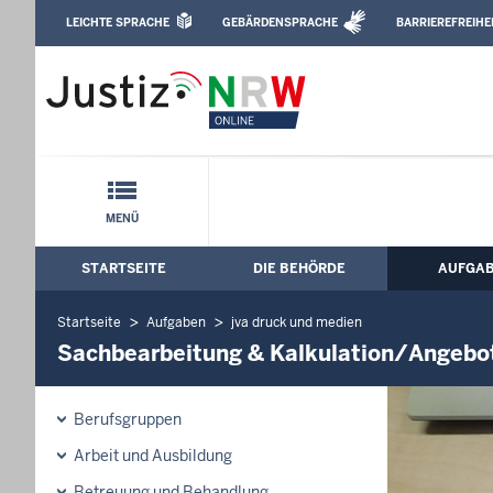
Direkt zum Inhalt
LEICHTE SPRACHE
GEBÄRDENSPRACHE
BARRIEREFREIHE
Leichte Sprache, Gebärdensprachenvideo u
Justizvollzugsanstalt Geldern: Sachbea
Schnellnavigation mit Volltext-Suche
MENÜ
STARTSEITE
DIE BEHÖRDE
AUFGA
Hauptmenü: Hauptnavigation
Startseite
Aufgaben
jva druck und medien
Sachbearbeitung & Kalkulation/Angebo
Berufsgruppen
Arbeit und Ausbildung
Betreuung und Behandlung