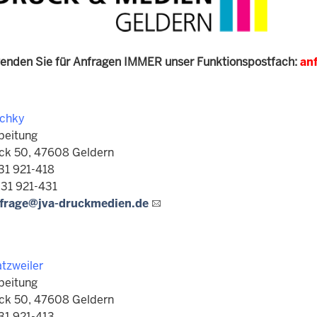
wenden Sie für Anfragen IMMER unser Funktionspostfach:
an
schky
beitung
ck 50, 47608 Geldern
 31 921-418
 31 921-431
frage@jva-druckmedien.de
atzweiler
beitung
ck 50, 47608 Geldern
 31 921-413