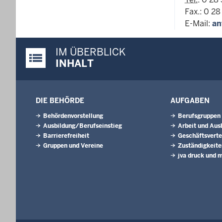
Fax.: 0 28
E-Mail:
an
IM ÜBERBLICK
Justiz-Portal im Überblick:
INHALT
DIE BEHÖRDE
AUFGABEN
Behördenvorstellung
Berufsgruppen
Ausbildung/Berufseinstieg
Arbeit und Aus
Barrierefreiheit
Geschäftsverte
Gruppen und Vereine
Zuständigkeite
jva druck und 