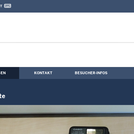
IT
nd Kontaktformular
rbeitung & Kalkulation/Angebote
BEN
KONTAKT
BESUCHER-INFOS
te