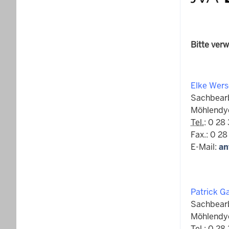
Bitte ver
Elke Wer
Sachbear
Möhlendy
Tel.
: 0 28
Fax.: 0 28
E-Mail:
an
Patrick G
Sachbear
Möhlendy
Tel.
: 0 28