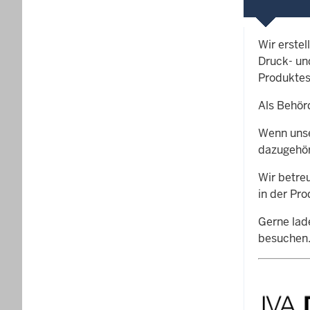
Wir erste
Druck- un
Produktes
Als Behör
Wenn unse
dazugehör
Wir betre
in der Pro
Gerne lad
besuchen